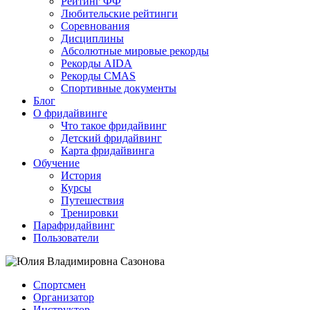
Рейтинг ФФ
Любительские рейтинги
Соревнования
Дисциплины
Абсолютные мировые рекорды
Рекорды AIDA
Рекорды CMAS
Спортивные документы
Блог
О фридайвинге
Что такое фридайвинг
Детский фридайвинг
Карта фридайвинга
Обучение
История
Курсы
Путешествия
Тренировки
Парафридайвинг
Пользователи
Спортсмен
Организатор
Инструктор