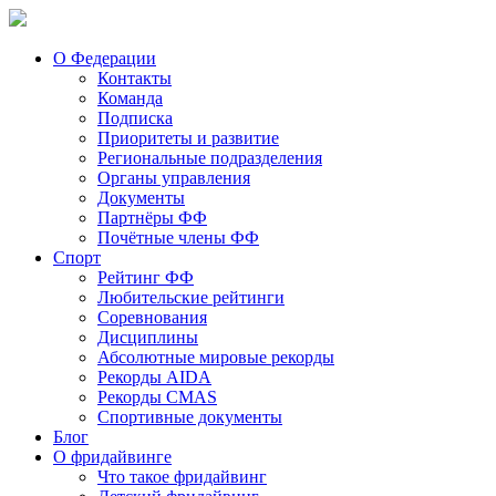
О Федерации
Контакты
Команда
Подписка
Приоритеты и развитие
Региональные подразделения
Органы управления
Документы
Партнёры ФФ
Почётные члены ФФ
Спорт
Рейтинг ФФ
Любительские рейтинги
Соревнования
Дисциплины
Абсолютные мировые рекорды
Рекорды AIDA
Рекорды CMAS
Спортивные документы
Блог
О фридайвинге
Что такое фридайвинг