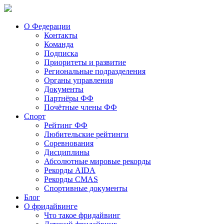
О Федерации
Контакты
Команда
Подписка
Приоритеты и развитие
Региональные подразделения
Органы управления
Документы
Партнёры ФФ
Почётные члены ФФ
Спорт
Рейтинг ФФ
Любительские рейтинги
Соревнования
Дисциплины
Абсолютные мировые рекорды
Рекорды AIDA
Рекорды CMAS
Спортивные документы
Блог
О фридайвинге
Что такое фридайвинг