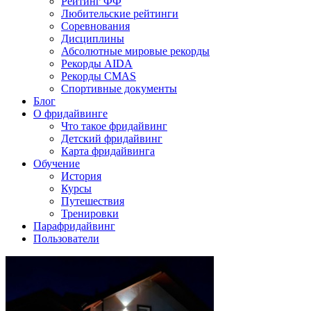
Рейтинг ФФ
Любительские рейтинги
Соревнования
Дисциплины
Абсолютные мировые рекорды
Рекорды AIDA
Рекорды CMAS
Спортивные документы
Блог
О фридайвинге
Что такое фридайвинг
Детский фридайвинг
Карта фридайвинга
Обучение
История
Курсы
Путешествия
Тренировки
Парафридайвинг
Пользователи