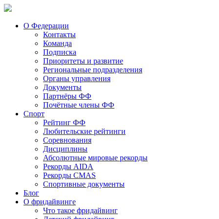
О Федерации
Контакты
Команда
Подписка
Приоритеты и развитие
Региональные подразделения
Органы управления
Документы
Партнёры ФФ
Почётные члены ФФ
Спорт
Рейтинг ФФ
Любительские рейтинги
Соревнования
Дисциплины
Абсолютные мировые рекорды
Рекорды AIDA
Рекорды CMAS
Спортивные документы
Блог
О фридайвинге
Что такое фридайвинг