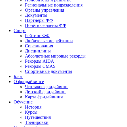
Региональные подразделения
Органы управления
Документы
Партнёры ФФ
Почётные члены ФФ
Спорт
Рейтинг ФФ
Любительские рейтинги
Соревнования
Дисциплины
Абсолютные мировые рекорды
Рекорды AIDA
Рекорды CMAS
Спортивные документы
Блог
О фридайвинге
Что такое фридайвинг
Детский фридайвинг
Карта фридайвинга
Обучение
История
Курсы
Путешествия
Тренировки