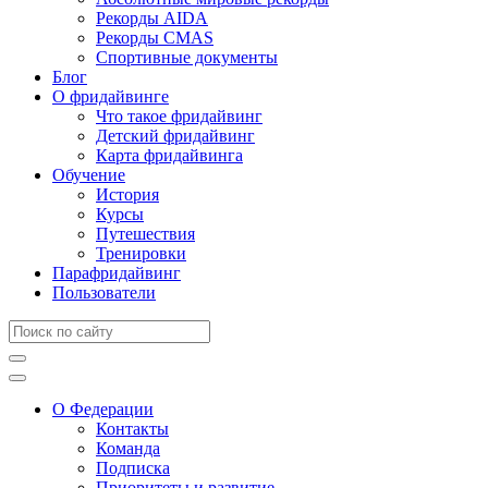
Рекорды AIDA
Рекорды CMAS
Спортивные документы
Блог
О фридайвинге
Что такое фридайвинг
Детский фридайвинг
Карта фридайвинга
Обучение
История
Курсы
Путешествия
Тренировки
Парафридайвинг
Пользователи
О Федерации
Контакты
Команда
Подписка
Приоритеты и развитие