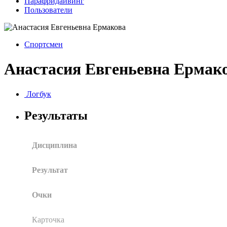
Парафридайвинг
Пользователи
Спортсмен
Анастасия Евгеньевна Ермак
Логбук
Результаты
Дисциплина
Результат
Очки
Карточка