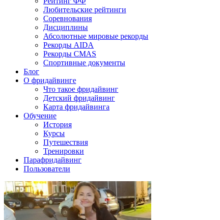
Рейтинг ФФ
Любительские рейтинги
Соревнования
Дисциплины
Абсолютные мировые рекорды
Рекорды AIDA
Рекорды CMAS
Спортивные документы
Блог
О фридайвинге
Что такое фридайвинг
Детский фридайвинг
Карта фридайвинга
Обучение
История
Курсы
Путешествия
Тренировки
Парафридайвинг
Пользователи