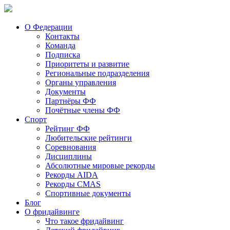
О Федерации
Контакты
Команда
Подписка
Приоритеты и развитие
Региональные подразделения
Органы управления
Документы
Партнёры ФФ
Почётные члены ФФ
Спорт
Рейтинг ФФ
Любительские рейтинги
Соревнования
Дисциплины
Абсолютные мировые рекорды
Рекорды AIDA
Рекорды CMAS
Спортивные документы
Блог
О фридайвинге
Что такое фридайвинг