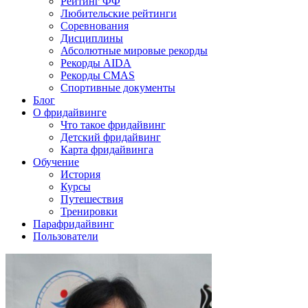
Рейтинг ФФ
Любительские рейтинги
Соревнования
Дисциплины
Абсолютные мировые рекорды
Рекорды AIDA
Рекорды CMAS
Спортивные документы
Блог
О фридайвинге
Что такое фридайвинг
Детский фридайвинг
Карта фридайвинга
Обучение
История
Курсы
Путешествия
Тренировки
Парафридайвинг
Пользователи