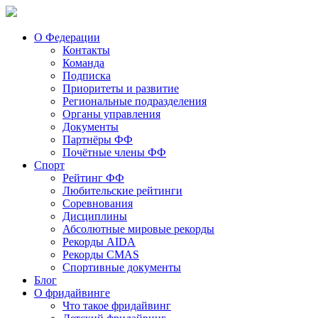
О Федерации
Контакты
Команда
Подписка
Приоритеты и развитие
Региональные подразделения
Органы управления
Документы
Партнёры ФФ
Почётные члены ФФ
Спорт
Рейтинг ФФ
Любительские рейтинги
Соревнования
Дисциплины
Абсолютные мировые рекорды
Рекорды AIDA
Рекорды CMAS
Спортивные документы
Блог
О фридайвинге
Что такое фридайвинг