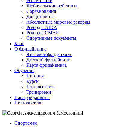
Рейтинг ФФ
Любительские рейтинги
Соревнования
Дисциплины
Абсолютные мировые рекорды
Рекорды AIDA
Рекорды CMAS
Спортивные документы
Блог
О фридайвинге
Что такое фридайвинг
Детский фридайвинг
Карта фридайвинга
Обучение
История
Курсы
Путешествия
Тренировки
Парафридайвинг
Пользователи
Спортсмен