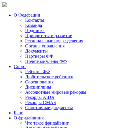
О Федерации
Контакты
Команда
Подписка
Приоритеты и развитие
Региональные подразделения
Органы управления
Документы
Партнёры ФФ
Почётные члены ФФ
Спорт
Рейтинг ФФ
Любительские рейтинги
Соревнования
Дисциплины
Абсолютные мировые рекорды
Рекорды AIDA
Рекорды CMAS
Спортивные документы
Блог
О фридайвинге
Что такое фридайвинг