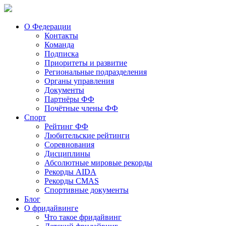
О Федерации
Контакты
Команда
Подписка
Приоритеты и развитие
Региональные подразделения
Органы управления
Документы
Партнёры ФФ
Почётные члены ФФ
Спорт
Рейтинг ФФ
Любительские рейтинги
Соревнования
Дисциплины
Абсолютные мировые рекорды
Рекорды AIDA
Рекорды CMAS
Спортивные документы
Блог
О фридайвинге
Что такое фридайвинг