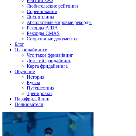
Рейтинг ФФ
Любительские рейтинги
Соревнования
Дисциплины
Абсолютные мировые рекорды
Рекорды AIDA
Рекорды CMAS
Спортивные документы
Блог
О фридайвинге
Что такое фридайвинг
Детский фридайвинг
Карта фридайвинга
Обучение
История
Курсы
Путешествия
Тренировки
Парафридайвинг
Пользователи