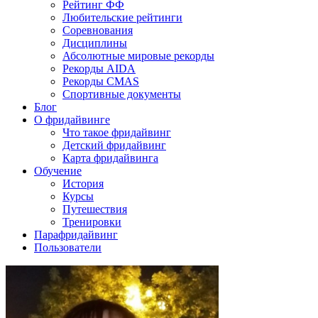
Рейтинг ФФ
Любительские рейтинги
Соревнования
Дисциплины
Абсолютные мировые рекорды
Рекорды AIDA
Рекорды CMAS
Спортивные документы
Блог
О фридайвинге
Что такое фридайвинг
Детский фридайвинг
Карта фридайвинга
Обучение
История
Курсы
Путешествия
Тренировки
Парафридайвинг
Пользователи