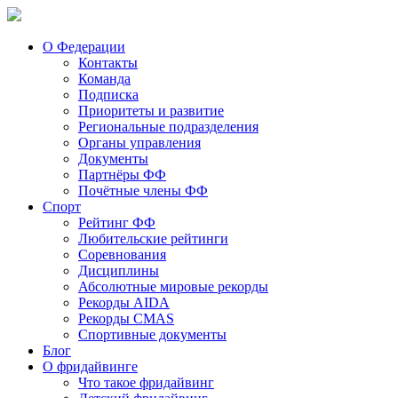
О Федерации
Контакты
Команда
Подписка
Приоритеты и развитие
Региональные подразделения
Органы управления
Документы
Партнёры ФФ
Почётные члены ФФ
Спорт
Рейтинг ФФ
Любительские рейтинги
Соревнования
Дисциплины
Абсолютные мировые рекорды
Рекорды AIDA
Рекорды CMAS
Спортивные документы
Блог
О фридайвинге
Что такое фридайвинг