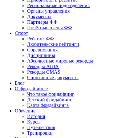
Региональные подразделения
Органы управления
Документы
Партнёры ФФ
Почётные члены ФФ
Спорт
Рейтинг ФФ
Любительские рейтинги
Соревнования
Дисциплины
Абсолютные мировые рекорды
Рекорды AIDA
Рекорды CMAS
Спортивные документы
Блог
О фридайвинге
Что такое фридайвинг
Детский фридайвинг
Карта фридайвинга
Обучение
История
Курсы
Путешествия
Тренировки