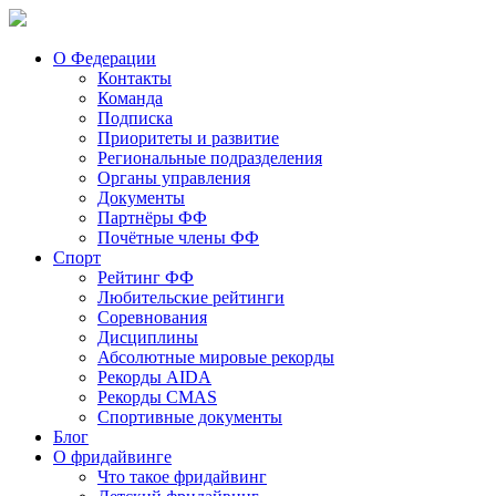
О Федерации
Контакты
Команда
Подписка
Приоритеты и развитие
Региональные подразделения
Органы управления
Документы
Партнёры ФФ
Почётные члены ФФ
Спорт
Рейтинг ФФ
Любительские рейтинги
Соревнования
Дисциплины
Абсолютные мировые рекорды
Рекорды AIDA
Рекорды CMAS
Спортивные документы
Блог
О фридайвинге
Что такое фридайвинг