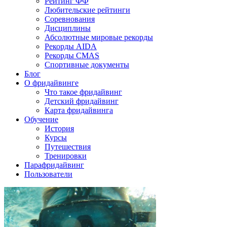
Рейтинг ФФ
Любительские рейтинги
Соревнования
Дисциплины
Абсолютные мировые рекорды
Рекорды AIDA
Рекорды CMAS
Спортивные документы
Блог
О фридайвинге
Что такое фридайвинг
Детский фридайвинг
Карта фридайвинга
Обучение
История
Курсы
Путешествия
Тренировки
Парафридайвинг
Пользователи