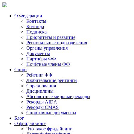
О Федерации
Контакты
Команда
Подписка
Приоритеты и развитие
Региональные подразделения
Органы управления
Документы
Партнёры ФФ
Почётные члены ФФ
Спорт
Рейтинг ФФ
Любительские рейтинги
Соревнования
Дисциплины
Абсолютные мировые рекорды
Рекорды AIDA
Рекорды CMAS
Спортивные документы
Блог
О фридайвинге
Что такое фридайвинг