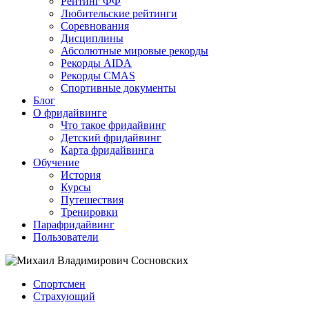
Рейтинг ФФ
Любительские рейтинги
Соревнования
Дисциплины
Абсолютные мировые рекорды
Рекорды AIDA
Рекорды CMAS
Спортивные документы
Блог
О фридайвинге
Что такое фридайвинг
Детский фридайвинг
Карта фридайвинга
Обучение
История
Курсы
Путешествия
Тренировки
Парафридайвинг
Пользователи
Спортсмен
Страхующий