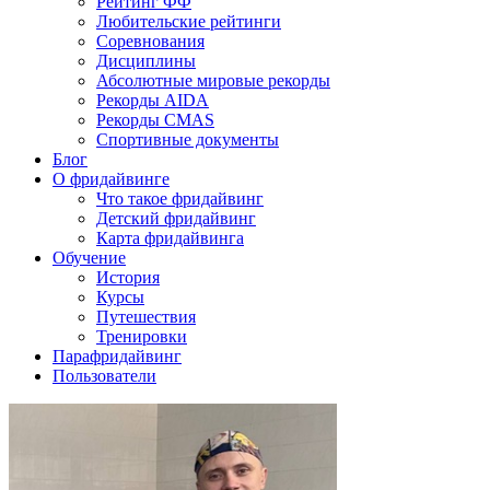
Рейтинг ФФ
Любительские рейтинги
Соревнования
Дисциплины
Абсолютные мировые рекорды
Рекорды AIDA
Рекорды CMAS
Спортивные документы
Блог
О фридайвинге
Что такое фридайвинг
Детский фридайвинг
Карта фридайвинга
Обучение
История
Курсы
Путешествия
Тренировки
Парафридайвинг
Пользователи