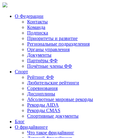
О Федерации
Контакты
Команда
Подписка
Приоритеты и развитие
Региональные подразделения
Органы управления
Документы
Партнёры ФФ
Почётные члены ФФ
Спорт
Рейтинг ФФ
Любительские рейтинги
Соревнования
Дисциплины
Абсолютные мировые рекорды
Рекорды AIDA
Рекорды CMAS
Спортивные документы
Блог
О фридайвинге
Что такое фридайвинг