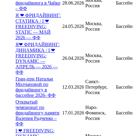
Москва,
фридайвинга в Чайке
28.06.2026
Бассейн
Россия
– ФФ
Я ❤ ФРИДАЙВИНГ:
СТАТИКА / I ❤
Москва,
24.05.2026
Бассейн
FREEDIVING:
Россия
STATIC — МАЙ
2026 — ФФ
Я❤ ФРИДАЙВИНГ:
ДИНАМИКА / I ❤
Москва,
FREEDIVING:
26.04.2026
Бассейн
Россия
DYNAMIC —
АПРЕЛЬ — 2026 —
ФФ
Гран-при Натальи
Санкт-
Молчановой по
12.03.2026
Петербург,
Бассейн
фридайвингу в
Россия
бассейне 2026- ФФ
Открытый
чемпионат по
Наро-
фридайвингу памяти
17.01.2026
Фоминск,
Бассейн
Валерия Радченко –
Россия
ФФ
I ❤ FREEDIVING:
Москва,