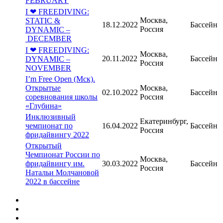
FEBRUARY
I ❤ FREEDIVING:
Москва,
STATIC &
18.12.2022
Бассейн
Россия
DYNAMIC –
DECEMBER
I ❤ FREEDIVING:
Москва,
20.11.2022
Бассейн
DYNAMIC –
Россия
NOVEMBER
I’m Free Open (Мск).
Открытые
Москва,
02.10.2022
Бассейн
соревнования школы
Россия
«Глубина»
Инклюзивный
Екатеринбург,
чемпионат по
16.04.2022
Бассейн
Россия
фридайвингу 2022
Открытый
Чемпионат России по
Москва,
фридайвингу им.
30.03.2022
Бассейн
Россия
Натальи Молчановой
2022 в бассейне