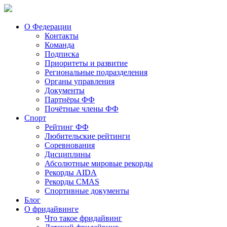
О Федерации
Контакты
Команда
Подписка
Приоритеты и развитие
Региональные подразделения
Органы управления
Документы
Партнёры ФФ
Почётные члены ФФ
Спорт
Рейтинг ФФ
Любительские рейтинги
Соревнования
Дисциплины
Абсолютные мировые рекорды
Рекорды AIDA
Рекорды CMAS
Спортивные документы
Блог
О фридайвинге
Что такое фридайвинг