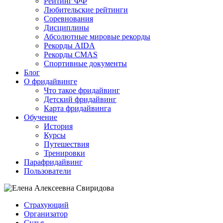
Рейтинг ФФ
Любительские рейтинги
Соревнования
Дисциплины
Абсолютные мировые рекорды
Рекорды AIDA
Рекорды CMAS
Спортивные документы
Блог
О фридайвинге
Что такое фридайвинг
Детский фридайвинг
Карта фридайвинга
Обучение
История
Курсы
Путешествия
Тренировки
Парафридайвинг
Пользователи
Страхующий
Организатор
Судья