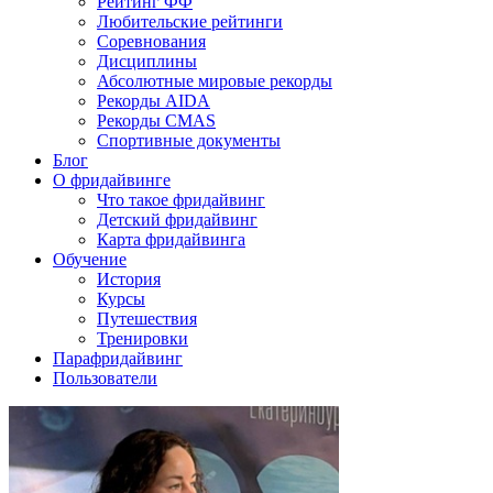
Рейтинг ФФ
Любительские рейтинги
Соревнования
Дисциплины
Абсолютные мировые рекорды
Рекорды AIDA
Рекорды CMAS
Спортивные документы
Блог
О фридайвинге
Что такое фридайвинг
Детский фридайвинг
Карта фридайвинга
Обучение
История
Курсы
Путешествия
Тренировки
Парафридайвинг
Пользователи