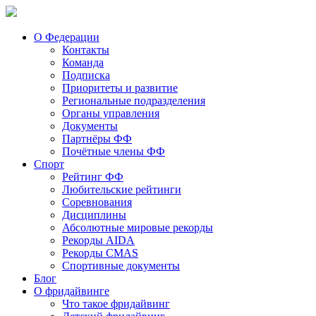
О Федерации
Контакты
Команда
Подписка
Приоритеты и развитие
Региональные подразделения
Органы управления
Документы
Партнёры ФФ
Почётные члены ФФ
Спорт
Рейтинг ФФ
Любительские рейтинги
Соревнования
Дисциплины
Абсолютные мировые рекорды
Рекорды AIDA
Рекорды CMAS
Спортивные документы
Блог
О фридайвинге
Что такое фридайвинг