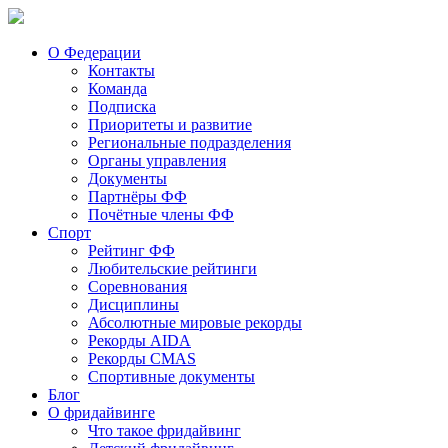
О Федерации
Контакты
Команда
Подписка
Приоритеты и развитие
Региональные подразделения
Органы управления
Документы
Партнёры ФФ
Почётные члены ФФ
Спорт
Рейтинг ФФ
Любительские рейтинги
Соревнования
Дисциплины
Абсолютные мировые рекорды
Рекорды AIDA
Рекорды CMAS
Спортивные документы
Блог
О фридайвинге
Что такое фридайвинг