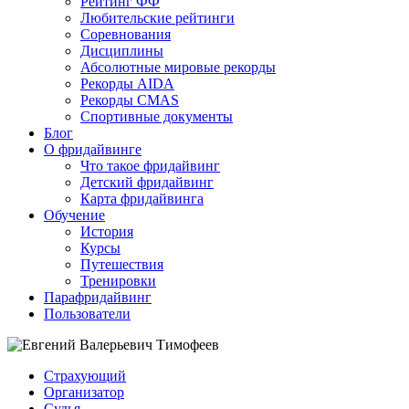
Рейтинг ФФ
Любительские рейтинги
Соревнования
Дисциплины
Абсолютные мировые рекорды
Рекорды AIDA
Рекорды CMAS
Спортивные документы
Блог
О фридайвинге
Что такое фридайвинг
Детский фридайвинг
Карта фридайвинга
Обучение
История
Курсы
Путешествия
Тренировки
Парафридайвинг
Пользователи
Страхующий
Организатор
Судья