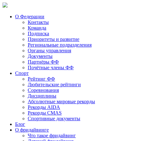
О Федерации
Контакты
Команда
Подписка
Приоритеты и развитие
Региональные подразделения
Органы управления
Документы
Партнёры ФФ
Почётные члены ФФ
Спорт
Рейтинг ФФ
Любительские рейтинги
Соревнования
Дисциплины
Абсолютные мировые рекорды
Рекорды AIDA
Рекорды CMAS
Спортивные документы
Блог
О фридайвинге
Что такое фридайвинг