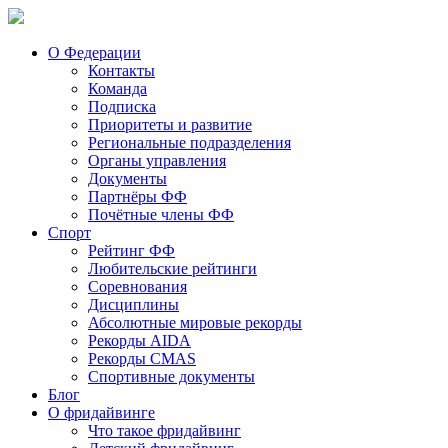
О Федерации
Контакты
Команда
Подписка
Приоритеты и развитие
Региональные подразделения
Органы управления
Документы
Партнёры ФФ
Почётные члены ФФ
Спорт
Рейтинг ФФ
Любительские рейтинги
Соревнования
Дисциплины
Абсолютные мировые рекорды
Рекорды AIDA
Рекорды CMAS
Спортивные документы
Блог
О фридайвинге
Что такое фридайвинг