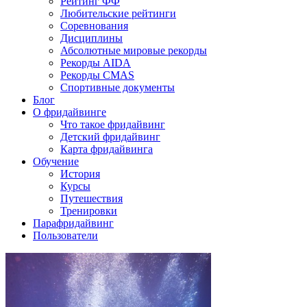
Рейтинг ФФ
Любительские рейтинги
Соревнования
Дисциплины
Абсолютные мировые рекорды
Рекорды AIDA
Рекорды CMAS
Спортивные документы
Блог
О фридайвинге
Что такое фридайвинг
Детский фридайвинг
Карта фридайвинга
Обучение
История
Курсы
Путешествия
Тренировки
Парафридайвинг
Пользователи