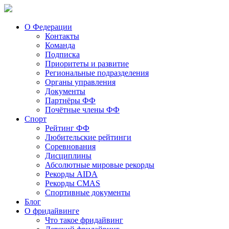
О Федерации
Контакты
Команда
Подписка
Приоритеты и развитие
Региональные подразделения
Органы управления
Документы
Партнёры ФФ
Почётные члены ФФ
Спорт
Рейтинг ФФ
Любительские рейтинги
Соревнования
Дисциплины
Абсолютные мировые рекорды
Рекорды AIDA
Рекорды CMAS
Спортивные документы
Блог
О фридайвинге
Что такое фридайвинг