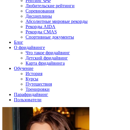
Рейтинг ФФ
Любительские рейтинги
Соревнования
Дисциплины
Абсолютные мировые рекорды
Рекорды AIDA
Рекорды CMAS
Спортивные документы
Блог
О фридайвинге
Что такое фридайвинг
Детский фридайвинг
Карта фридайвинга
Обучение
История
Курсы
Путешествия
Тренировки
Парафридайвинг
Пользователи