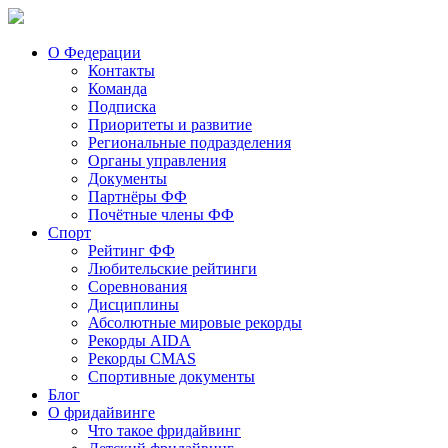
О Федерации
Контакты
Команда
Подписка
Приоритеты и развитие
Региональные подразделения
Органы управления
Документы
Партнёры ФФ
Почётные члены ФФ
Спорт
Рейтинг ФФ
Любительские рейтинги
Соревнования
Дисциплины
Абсолютные мировые рекорды
Рекорды AIDA
Рекорды CMAS
Спортивные документы
Блог
О фридайвинге
Что такое фридайвинг