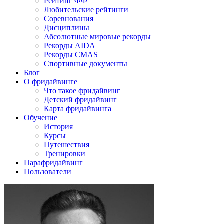
Рейтинг ФФ
Любительские рейтинги
Соревнования
Дисциплины
Абсолютные мировые рекорды
Рекорды AIDA
Рекорды CMAS
Спортивные документы
Блог
О фридайвинге
Что такое фридайвинг
Детский фридайвинг
Карта фридайвинга
Обучение
История
Курсы
Путешествия
Тренировки
Парафридайвинг
Пользователи