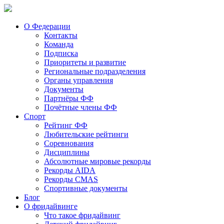
О Федерации
Контакты
Команда
Подписка
Приоритеты и развитие
Региональные подразделения
Органы управления
Документы
Партнёры ФФ
Почётные члены ФФ
Спорт
Рейтинг ФФ
Любительские рейтинги
Соревнования
Дисциплины
Абсолютные мировые рекорды
Рекорды AIDA
Рекорды CMAS
Спортивные документы
Блог
О фридайвинге
Что такое фридайвинг