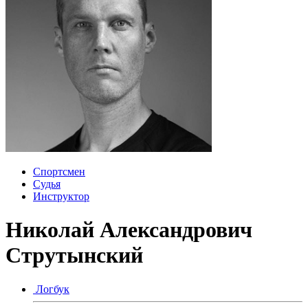
Спортсмен
Судья
Инструктор
Николай Александрович
Струтынский
Логбук