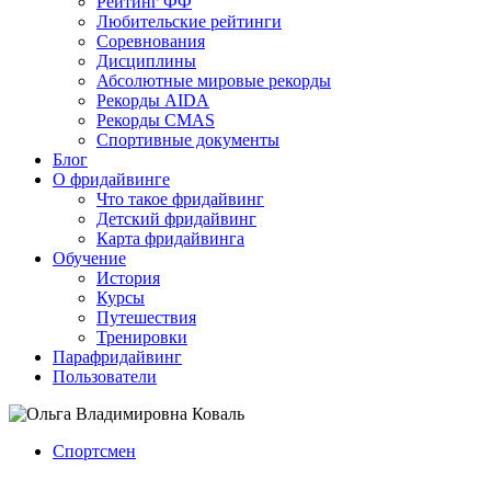
Рейтинг ФФ
Любительские рейтинги
Соревнования
Дисциплины
Абсолютные мировые рекорды
Рекорды AIDA
Рекорды CMAS
Спортивные документы
Блог
О фридайвинге
Что такое фридайвинг
Детский фридайвинг
Карта фридайвинга
Обучение
История
Курсы
Путешествия
Тренировки
Парафридайвинг
Пользователи
Спортсмен