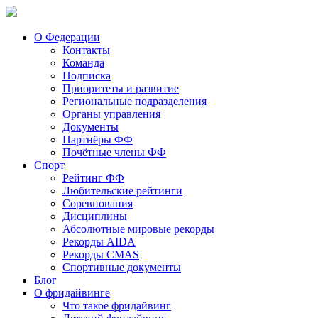
О Федерации
Контакты
Команда
Подписка
Приоритеты и развитие
Региональные подразделения
Органы управления
Документы
Партнёры ФФ
Почётные члены ФФ
Спорт
Рейтинг ФФ
Любительские рейтинги
Соревнования
Дисциплины
Абсолютные мировые рекорды
Рекорды AIDA
Рекорды CMAS
Спортивные документы
Блог
О фридайвинге
Что такое фридайвинг