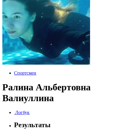
Спортсмен
Ралина Альбертовна
Валиуллина
Логбук
Результаты