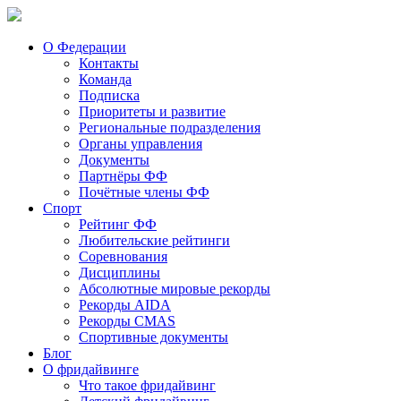
О Федерации
Контакты
Команда
Подписка
Приоритеты и развитие
Региональные подразделения
Органы управления
Документы
Партнёры ФФ
Почётные члены ФФ
Спорт
Рейтинг ФФ
Любительские рейтинги
Соревнования
Дисциплины
Абсолютные мировые рекорды
Рекорды AIDA
Рекорды CMAS
Спортивные документы
Блог
О фридайвинге
Что такое фридайвинг