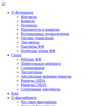
О Федерации
Контакты
Команда
Подписка
Приоритеты и развитие
Региональные подразделения
Органы управления
Документы
Партнёры ФФ
Почётные члены ФФ
Спорт
Рейтинг ФФ
Любительские рейтинги
Соревнования
Дисциплины
Абсолютные мировые рекорды
Рекорды AIDA
Рекорды CMAS
Спортивные документы
Блог
О фридайвинге
Что такое фридайвинг