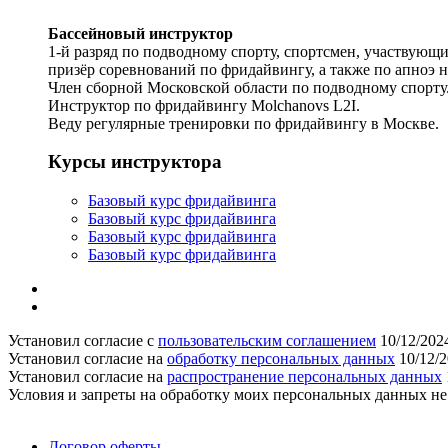
Бассейновый инструктор
1-й разряд по подводному спорту, спортсмен, участвующи
призёр соревнований по фридайвингу, а также по апноэ н
Член сборной Московской области по подводному спорту
Инструктор по фридайвингу Molchanovs L2I.
Веду регулярные тренировки по фридайвингу в Москве.
Курсы инструктора
Базовый курс фридайвинга
Базовый курс фридайвинга
Базовый курс фридайвинга
Базовый курс фридайвинга
Установил согласие с
пользовательским соглашением
10/12/202
Установил согласие на
обработку персональных данных
10/12/
Установил согласие на
распространение персональных данных
Условия и запреты на обработку моих персональных данных н
Поддержать ФФ
Договор оферты