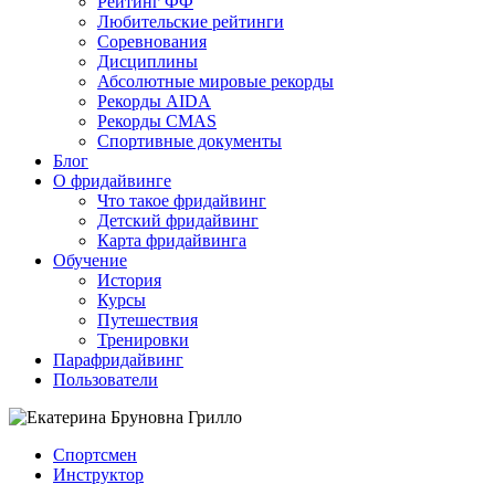
Рейтинг ФФ
Любительские рейтинги
Соревнования
Дисциплины
Абсолютные мировые рекорды
Рекорды AIDA
Рекорды CMAS
Спортивные документы
Блог
О фридайвинге
Что такое фридайвинг
Детский фридайвинг
Карта фридайвинга
Обучение
История
Курсы
Путешествия
Тренировки
Парафридайвинг
Пользователи
Спортсмен
Инструктор