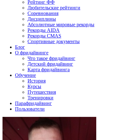
Рейтинг ФФ
Любительские рейтинги
Соревнования
Дисциплины
Абсолютные мировые рекорды
Рекорды AIDA
Рекорды CMAS
Спортивные документы
Блог
О фридайвинге
Что такое фридайвинг
Детский фридайвинг
Карта фридайвинга
Обучение
История
Курсы
Путешествия
Тренировки
Парафридайвинг
Пользователи