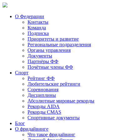
О Федерации
Контакты
Команда
Подписка
Приоритеты и развитие
Региональные подразделения
Органы управления
Документы
Партнёры ФФ
Почётные члены ФФ
Спорт
Рейтинг ФФ
Любительские рейтинги
Соревнования
Дисциплины
Абсолютные мировые рекорды
Рекорды AIDA
Рекорды CMAS
Спортивные документы
Блог
О фридайвинге
Что такое фридайвинг