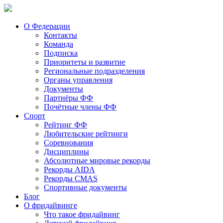
О Федерации
Контакты
Команда
Подписка
Приоритеты и развитие
Региональные подразделения
Органы управления
Документы
Партнёры ФФ
Почётные члены ФФ
Спорт
Рейтинг ФФ
Любительские рейтинги
Соревнования
Дисциплины
Абсолютные мировые рекорды
Рекорды AIDA
Рекорды CMAS
Спортивные документы
Блог
О фридайвинге
Что такое фридайвинг