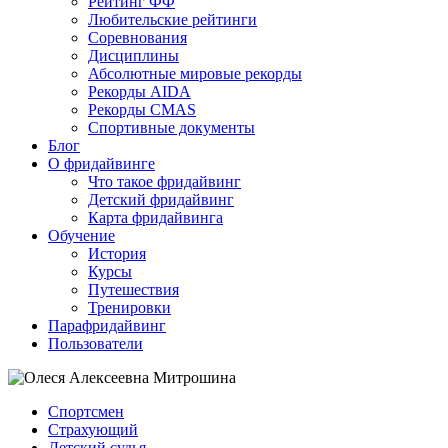
Рейтинг ФФ
Любительские рейтинги
Соревнования
Дисциплины
Абсолютные мировые рекорды
Рекорды AIDA
Рекорды CMAS
Спортивные документы
Блог
О фридайвинге
Что такое фридайвинг
Детский фридайвинг
Карта фридайвинга
Обучение
История
Курсы
Путешествия
Тренировки
Парафридайвинг
Пользователи
Спортсмен
Страхующий
Детский судья