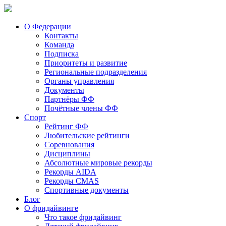
О Федерации
Контакты
Команда
Подписка
Приоритеты и развитие
Региональные подразделения
Органы управления
Документы
Партнёры ФФ
Почётные члены ФФ
Спорт
Рейтинг ФФ
Любительские рейтинги
Соревнования
Дисциплины
Абсолютные мировые рекорды
Рекорды AIDA
Рекорды CMAS
Спортивные документы
Блог
О фридайвинге
Что такое фридайвинг