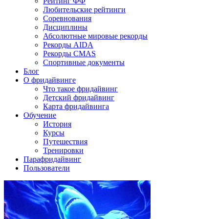
Рейтинг ФФ
Любительские рейтинги
Соревнования
Дисциплины
Абсолютные мировые рекорды
Рекорды AIDA
Рекорды CMAS
Спортивные документы
Блог
О фридайвинге
Что такое фридайвинг
Детский фридайвинг
Карта фридайвинга
Обучение
История
Курсы
Путешествия
Тренировки
Парафридайвинг
Пользователи