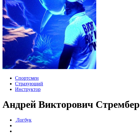
Спортсмен
Страхующий
Инструктор
Андрей Викторович Стрембер
Логбук