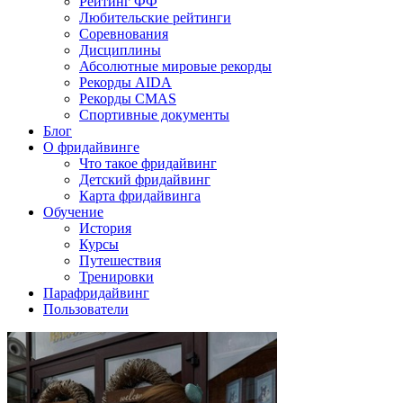
Рейтинг ФФ
Любительские рейтинги
Соревнования
Дисциплины
Абсолютные мировые рекорды
Рекорды AIDA
Рекорды CMAS
Спортивные документы
Блог
О фридайвинге
Что такое фридайвинг
Детский фридайвинг
Карта фридайвинга
Обучение
История
Курсы
Путешествия
Тренировки
Парафридайвинг
Пользователи