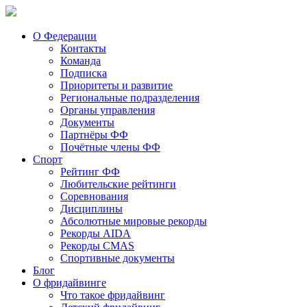
О Федерации
Контакты
Команда
Подписка
Приоритеты и развитие
Региональные подразделения
Органы управления
Документы
Партнёры ФФ
Почётные члены ФФ
Спорт
Рейтинг ФФ
Любительские рейтинги
Соревнования
Дисциплины
Абсолютные мировые рекорды
Рекорды AIDA
Рекорды CMAS
Спортивные документы
Блог
О фридайвинге
Что такое фридайвинг