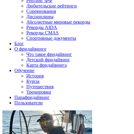
Рейтинг ФФ
Любительские рейтинги
Соревнования
Дисциплины
Абсолютные мировые рекорды
Рекорды AIDA
Рекорды CMAS
Спортивные документы
Блог
О фридайвинге
Что такое фридайвинг
Детский фридайвинг
Карта фридайвинга
Обучение
История
Курсы
Путешествия
Тренировки
Парафридайвинг
Пользователи