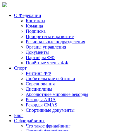
О Федерации
Контакты
Команда
Подписка
Приоритеты и развитие
Региональные подразделения
Органы управления
Документы
Партнёры ФФ
Почётные члены ФФ
Спорт
Рейтинг ФФ
Любительские рейтинги
Соревнования
Дисциплины
Абсолютные мировые рекорды
Рекорды AIDA
Рекорды CMAS
Спортивные документы
Блог
О фридайвинге
Что такое фридайвинг