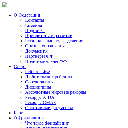
О Федерации
Контакты
Команда
Подписка
Приоритеты и развитие
Региональные подразделения
Органы управления
Документы
Партнёры ФФ
Почётные члены ФФ
Спорт
Рейтинг ФФ
Любительские рейтинги
Соревнования
Дисциплины
Абсолютные мировые рекорды
Рекорды AIDA
Рекорды CMAS
Спортивные документы
Блог
О фридайвинге
Что такое фридайвинг