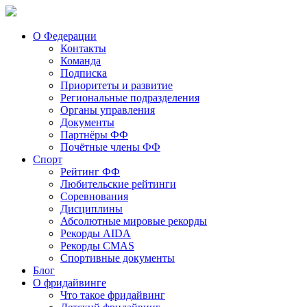
О Федерации
Контакты
Команда
Подписка
Приоритеты и развитие
Региональные подразделения
Органы управления
Документы
Партнёры ФФ
Почётные члены ФФ
Спорт
Рейтинг ФФ
Любительские рейтинги
Соревнования
Дисциплины
Абсолютные мировые рекорды
Рекорды AIDA
Рекорды CMAS
Спортивные документы
Блог
О фридайвинге
Что такое фридайвинг