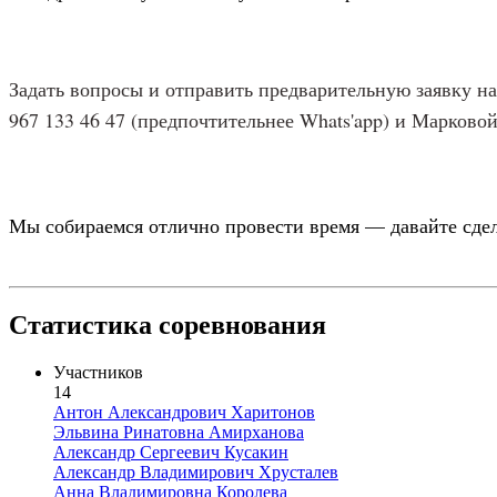
Задать вопросы и отправить предварительную заявку н
967 133 46 47 (предпочтительнее
W
hats'app) и Марково
Мы собираемся отлично провести время — давайте сдел
Статистика соревнования
Участников
14
Антон Александрович Харитонов
Эльвина Ринатовна Амирханова
Александр Сергеевич Кусакин
Александр Владимирович Хрусталев
Анна Владимировна Королева