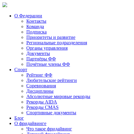
О Федерации
Контакты
Команда
Подписка
Приоритеты и развитие
Региональные подразделения
Органы управления
Документы
Партнёры ФФ
Почётные члены ФФ
Спорт
Рейтинг ФФ
Любительские рейтинги
Соревнования
Дисциплины
Абсолютные мировые рекорды
Рекорды AIDA
Рекорды CMAS
Спортивные документы
Блог
О фридайвинге
Что такое фридайвинг