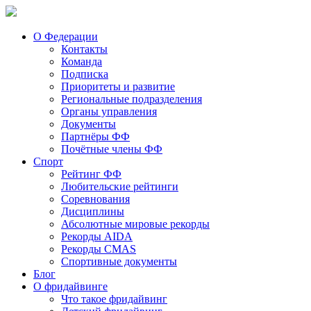
О Федерации
Контакты
Команда
Подписка
Приоритеты и развитие
Региональные подразделения
Органы управления
Документы
Партнёры ФФ
Почётные члены ФФ
Спорт
Рейтинг ФФ
Любительские рейтинги
Соревнования
Дисциплины
Абсолютные мировые рекорды
Рекорды AIDA
Рекорды CMAS
Спортивные документы
Блог
О фридайвинге
Что такое фридайвинг