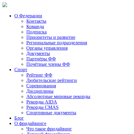
О Федерации
Контакты
Команда
Подписка
Приоритеты и развитие
Региональные подразделения
Органы управления
Документы
Партнёры ФФ
Почётные члены ФФ
Спорт
Рейтинг ФФ
Любительские рейтинги
Соревнования
Дисциплины
Абсолютные мировые рекорды
Рекорды AIDA
Рекорды CMAS
Спортивные документы
Блог
О фридайвинге
Что такое фридайвинг