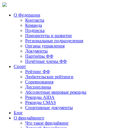
О Федерации
Контакты
Команда
Подписка
Приоритеты и развитие
Региональные подразделения
Органы управления
Документы
Партнёры ФФ
Почётные члены ФФ
Спорт
Рейтинг ФФ
Любительские рейтинги
Соревнования
Дисциплины
Абсолютные мировые рекорды
Рекорды AIDA
Рекорды CMAS
Спортивные документы
Блог
О фридайвинге
Что такое фридайвинг