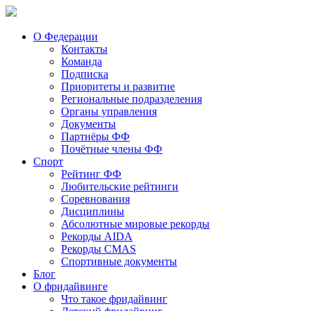
О Федерации
Контакты
Команда
Подписка
Приоритеты и развитие
Региональные подразделения
Органы управления
Документы
Партнёры ФФ
Почётные члены ФФ
Спорт
Рейтинг ФФ
Любительские рейтинги
Соревнования
Дисциплины
Абсолютные мировые рекорды
Рекорды AIDA
Рекорды CMAS
Спортивные документы
Блог
О фридайвинге
Что такое фридайвинг