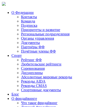
О Федерации
Контакты
Команда
Подписка
Приоритеты и развитие
Региональные подразделения
Органы управления
Документы
Партнёры ФФ
Почётные члены ФФ
Спорт
Рейтинг ФФ
Любительские рейтинги
Соревнования
Дисциплины
Абсолютные мировые рекорды
Рекорды AIDA
Рекорды CMAS
Спортивные документы
Блог
О фридайвинге
Что такое фридайвинг