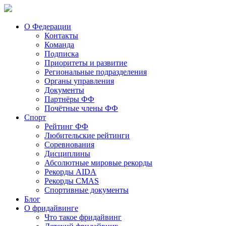
О Федерации
Контакты
Команда
Подписка
Приоритеты и развитие
Региональные подразделения
Органы управления
Документы
Партнёры ФФ
Почётные члены ФФ
Спорт
Рейтинг ФФ
Любительские рейтинги
Соревнования
Дисциплины
Абсолютные мировые рекорды
Рекорды AIDA
Рекорды CMAS
Спортивные документы
Блог
О фридайвинге
Что такое фридайвинг