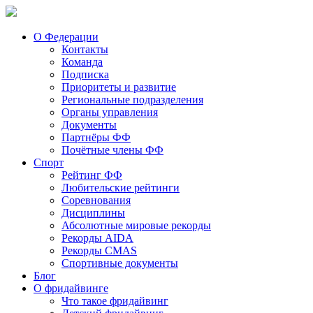
О Федерации
Контакты
Команда
Подписка
Приоритеты и развитие
Региональные подразделения
Органы управления
Документы
Партнёры ФФ
Почётные члены ФФ
Спорт
Рейтинг ФФ
Любительские рейтинги
Соревнования
Дисциплины
Абсолютные мировые рекорды
Рекорды AIDA
Рекорды CMAS
Спортивные документы
Блог
О фридайвинге
Что такое фридайвинг