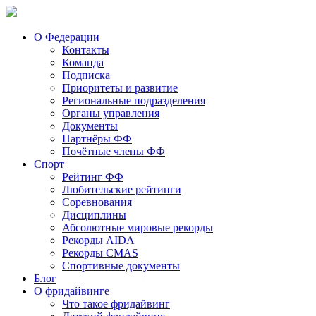
О Федерации
Контакты
Команда
Подписка
Приоритеты и развитие
Региональные подразделения
Органы управления
Документы
Партнёры ФФ
Почётные члены ФФ
Спорт
Рейтинг ФФ
Любительские рейтинги
Соревнования
Дисциплины
Абсолютные мировые рекорды
Рекорды AIDA
Рекорды CMAS
Спортивные документы
Блог
О фридайвинге
Что такое фридайвинг