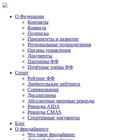
О Федерации
Контакты
Команда
Подписка
Приоритеты и развитие
Региональные подразделения
Органы управления
Документы
Партнёры ФФ
Почётные члены ФФ
Спорт
Рейтинг ФФ
Любительские рейтинги
Соревнования
Дисциплины
Абсолютные мировые рекорды
Рекорды AIDA
Рекорды CMAS
Спортивные документы
Блог
О фридайвинге
Что такое фридайвинг