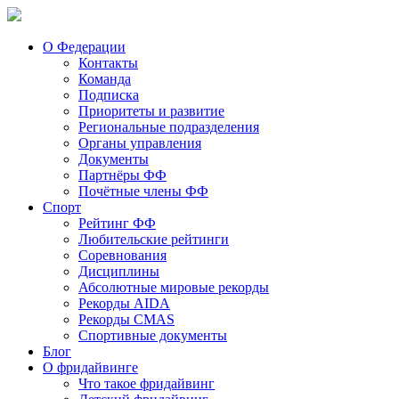
О Федерации
Контакты
Команда
Подписка
Приоритеты и развитие
Региональные подразделения
Органы управления
Документы
Партнёры ФФ
Почётные члены ФФ
Спорт
Рейтинг ФФ
Любительские рейтинги
Соревнования
Дисциплины
Абсолютные мировые рекорды
Рекорды AIDA
Рекорды CMAS
Спортивные документы
Блог
О фридайвинге
Что такое фридайвинг