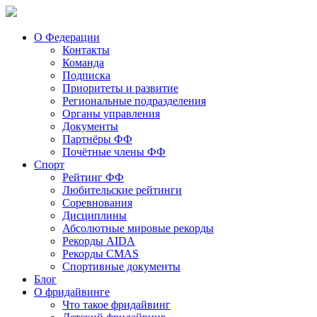
О Федерации
Контакты
Команда
Подписка
Приоритеты и развитие
Региональные подразделения
Органы управления
Документы
Партнёры ФФ
Почётные члены ФФ
Спорт
Рейтинг ФФ
Любительские рейтинги
Соревнования
Дисциплины
Абсолютные мировые рекорды
Рекорды AIDA
Рекорды CMAS
Спортивные документы
Блог
О фридайвинге
Что такое фридайвинг