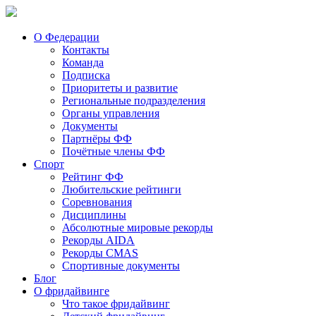
О Федерации
Контакты
Команда
Подписка
Приоритеты и развитие
Региональные подразделения
Органы управления
Документы
Партнёры ФФ
Почётные члены ФФ
Спорт
Рейтинг ФФ
Любительские рейтинги
Соревнования
Дисциплины
Абсолютные мировые рекорды
Рекорды AIDA
Рекорды CMAS
Спортивные документы
Блог
О фридайвинге
Что такое фридайвинг