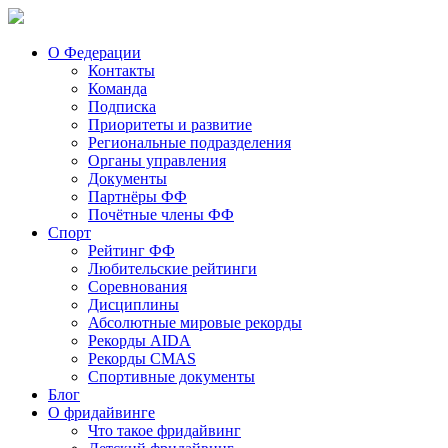
О Федерации
Контакты
Команда
Подписка
Приоритеты и развитие
Региональные подразделения
Органы управления
Документы
Партнёры ФФ
Почётные члены ФФ
Спорт
Рейтинг ФФ
Любительские рейтинги
Соревнования
Дисциплины
Абсолютные мировые рекорды
Рекорды AIDA
Рекорды CMAS
Спортивные документы
Блог
О фридайвинге
Что такое фридайвинг