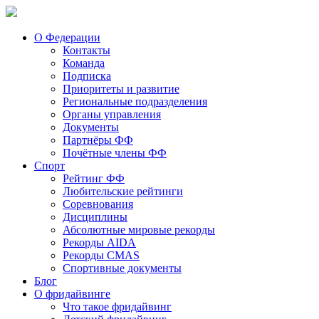
О Федерации
Контакты
Команда
Подписка
Приоритеты и развитие
Региональные подразделения
Органы управления
Документы
Партнёры ФФ
Почётные члены ФФ
Спорт
Рейтинг ФФ
Любительские рейтинги
Соревнования
Дисциплины
Абсолютные мировые рекорды
Рекорды AIDA
Рекорды CMAS
Спортивные документы
Блог
О фридайвинге
Что такое фридайвинг