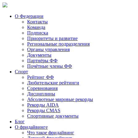
О Федерации
Контакты
Команда
Подписка
Приоритеты и развитие
Региональные подразделения
Органы управления
Документы
Партнёры ФФ
Почётные члены ФФ
Спорт
Рейтинг ФФ
Любительские рейтинги
Соревнования
Дисциплины
Абсолютные мировые рекорды
Рекорды AIDA
Рекорды CMAS
Спортивные документы
Блог
О фридайвинге
Что такое фридайвинг