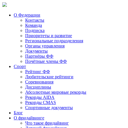
О Федерации
Контакты
Команда
Подписка
Приоритеты и развитие
Региональные подразделения
Органы управления
Документы
Партнёры ФФ
Почётные члены ФФ
Спорт
Рейтинг ФФ
Любительские рейтинги
Соревнования
Дисциплины
Абсолютные мировые рекорды
Рекорды AIDA
Рекорды CMAS
Спортивные документы
Блог
О фридайвинге
Что такое фридайвинг