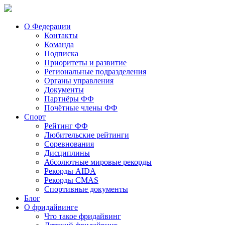
О Федерации
Контакты
Команда
Подписка
Приоритеты и развитие
Региональные подразделения
Органы управления
Документы
Партнёры ФФ
Почётные члены ФФ
Спорт
Рейтинг ФФ
Любительские рейтинги
Соревнования
Дисциплины
Абсолютные мировые рекорды
Рекорды AIDA
Рекорды CMAS
Спортивные документы
Блог
О фридайвинге
Что такое фридайвинг