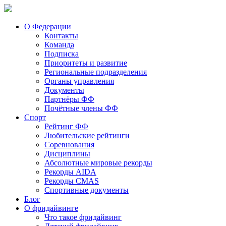
О Федерации
Контакты
Команда
Подписка
Приоритеты и развитие
Региональные подразделения
Органы управления
Документы
Партнёры ФФ
Почётные члены ФФ
Спорт
Рейтинг ФФ
Любительские рейтинги
Соревнования
Дисциплины
Абсолютные мировые рекорды
Рекорды AIDA
Рекорды CMAS
Спортивные документы
Блог
О фридайвинге
Что такое фридайвинг